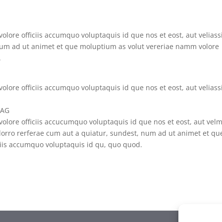
lore officiis accumquo voluptaquis id que nos et eost, aut veliass
 num ad ut animet et que moluptium as volut vereriae namm volore
.
lore officiis accumquo voluptaquis id que nos et eost, aut veliass
LAG
olore officiis accucumquo voluptaquis id que nos et eost, aut vel
dolorro rerferae cum aut a quiatur, sundest, num ad ut animet et qu
ciis accumquo voluptaquis id qu, quo quod.