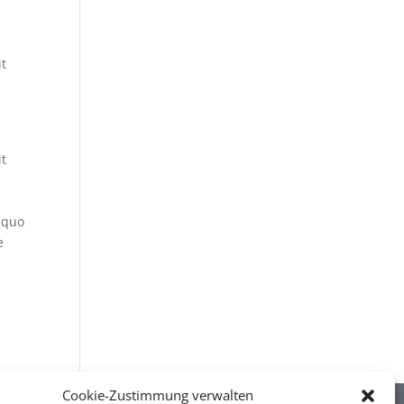
it
it
mquo
e
Cookie-Zustimmung verwalten