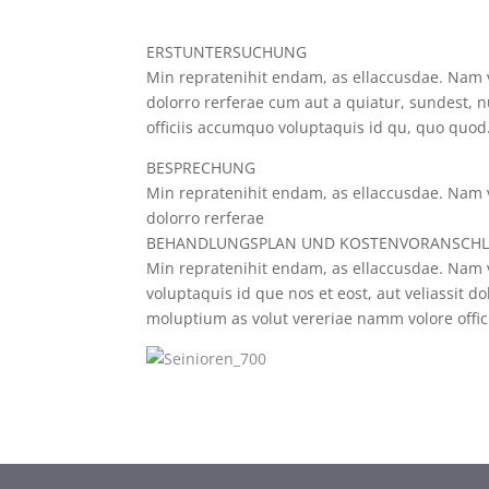
ERSTUNTERSUCHUNG
Min repratenihit endam, as ellaccusdae. Nam vo
dolorro rerferae cum aut a quiatur, sundest,
officiis accumquo voluptaquis id qu, quo quod
BESPRECHUNG
Min repratenihit endam, as ellaccusdae. Nam vo
dolorro rerferae
BEHANDLUNGSPLAN UND KOSTENVORANSCH
Min repratenihit endam, as ellaccusdae. Nam v
voluptaquis id que nos et eost, aut veliassit 
moluptium as volut vereriae namm volore offi