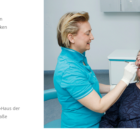
en
cken
 »Haus der
raße