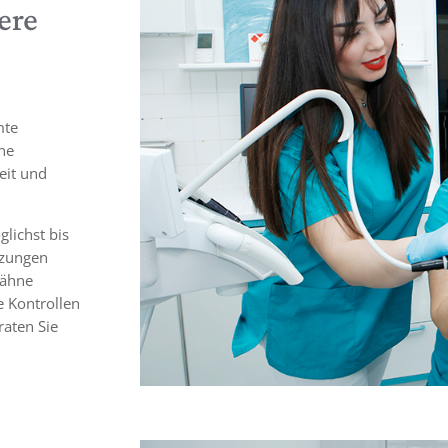
ere
mte
ne
eit und
lichst bis
tzungen
Zähne
e Kontrollen
raten Sie